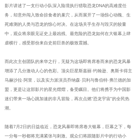
影片讲述了一支行动小队深入险境执行猎取恐龙DNA的高难度任
务，却意外闯入致命掠食者的巢穴，从而展开了一场惊心动魄、生
死难测的人类与恐龙的惊心对决。在这场关乎生存与毁灭的较量
中，观众将亲眼见证史上最凶残、最危险的恐龙如何在大银幕上肆
虐横行，感受那份来自史前巨兽的极致震撼。
而此次主创团队的来华之行，无疑为这场即将席卷而来的恐龙风暴
增添了几分激动人心的色彩。顶尖巨星斯嘉丽·约翰逊、奥斯卡得主
马赫沙拉·阿里，以及实力派演员乔纳森·贝利与鲁伯特·弗兰德的加
盟，更是让这部影片的星光熠熠，备受瞩目。他们将携手为中国影
迷们带来一场心跳加速的非凡冒险，再次点燃“恐龙宇宙”的全民热
潮。
随着7月2日的日益临近，恐龙风暴即将席卷大银幕，巨幕之下，每
一分每一秒都将充满紧张与刺激。观众们将跟随影片中的行动小